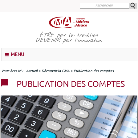
Aller
au
contenu
principal
ÊTRE
par la tradition
DEVENIR
par l'innovation
M
MENU
e
n
u
Vous êtes ici
Accueil
>
Découvrir la CMA
>
Publication des comptes
PUBLICATION DES COMPTES