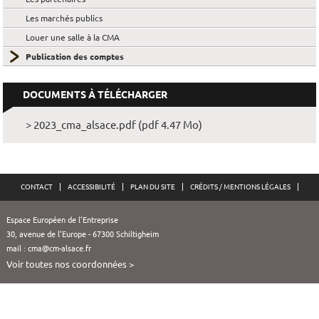
Les marchés publics
Louer une salle à la CMA
Publication des comptes
DOCUMENTS À TÉLÉCHARGER
> 2023_cma_alsace.pdf (pdf 4.47 Mo)
CONTACT
ACCESSIBILITÉ
PLAN DU SITE
CRÉDITS / MENTIONS LÉGALES
Espace Européen de l’Entreprise
30, avenue de l’Europe - 67300 Schiltigheim
mail :
cma@cm-alsace.fr
Voir toutes nos coordonnées >