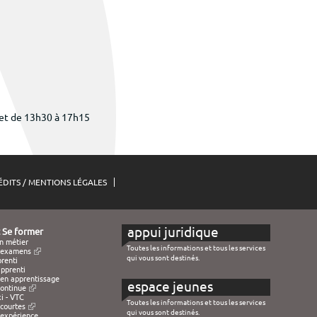
 et de 13h30 à 17h15
ÉDITS / MENTIONS LÉGALES
appui juridique
 Se former
n métier
Toutes les informations et tous les services
d'examens
qui vous sont destinés.
renti
pprenti
en apprentissage
espace jeunes
continue
i - VTC
Toutes les informations et tous les services
courtes
qui vous sont destinés.
 expérience