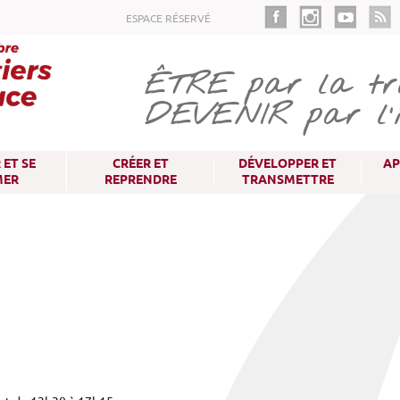
Aller
ESPACE RÉSERVÉ
au
contenu
principal
ÊTRE
par la tra
DEVENIR
par l'
ET SE
CRÉER ET
DÉVELOPPER ET
AP
MER
REPRENDRE
TRANSMETTRE