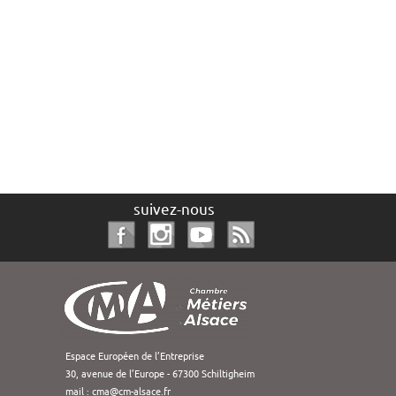
suivez-nous
Espace Européen de l’Entreprise
30, avenue de l’Europe - 67300 Schiltigheim
mail :
cma@cm-alsace.fr