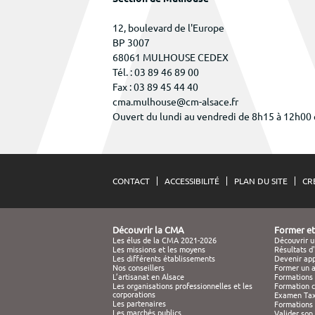
12, boulevard de l'Europe
BP 3007
68061 MULHOUSE CEDEX
Tél. : 03 89 46 89 00
Fax : 03 89 45 44 40
cma.mulhouse@cm-alsace.fr
Ouvert du lundi au vendredi de 8h15 à 12h00
CONTACT
ACCESSIBILITÉ
PLAN DU SITE
CR
Découvrir la CMA
Former et
Les élus de la CMA 2021-2026
Découvrir u
Les missions et les moyens
Résultats 
Les différents établissements
Devenir app
Nos conseillers
Former un a
L’artisanat en Alsace
Formations 
Les organisations professionnelles et les
Formation 
corporations
Examen Tax
Les partenaires
Formations 
Les marchés publics
Valider son