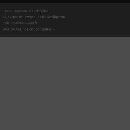
Espace Européen de l’Entreprise
30, avenue de l’Europe - 67300 Schiltigheim
mail :
cma@cm-alsace.fr
Voir toutes nos coordonnées >