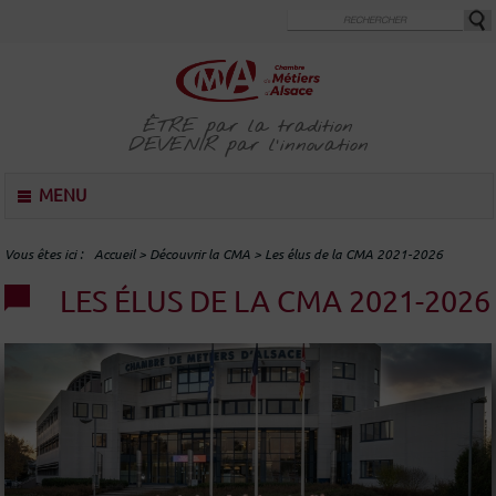
Aller
au
contenu
principal
ÊTRE
par la tradition
DEVENIR
par l'innovation
M
MENU
e
n
u
Vous êtes ici
Accueil
>
Découvrir la CMA
>
Les élus de la CMA 2021-2026
LES ÉLUS DE LA CMA 2021-2026