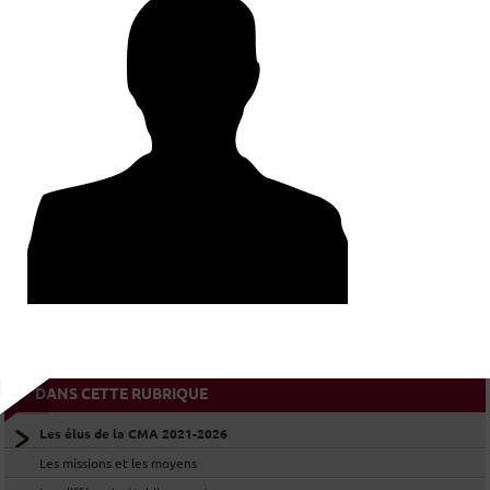
LES ÉLUS DE LA SECTION DE
COLMAR
LES ÉLUS DE LA SECTION DE
MULHOUSE
LES ÉLUS DE LA COMMISSION DES
COMPAGNONS
LES ÉLUS DE LA CMA AU SEIN DE LA
CMAR GRAND EST
DANS CETTE RUBRIQUE
Les élus de la CMA 2021-2026
Les missions et les moyens