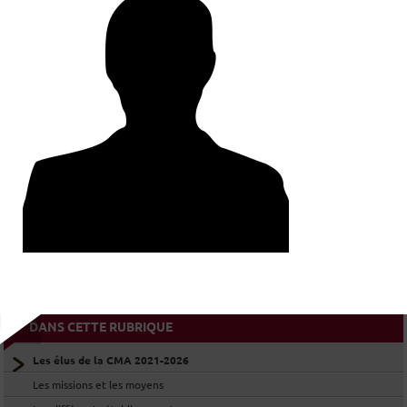
LES ÉLUS DE LA SECTION DE
COLMAR
LES ÉLUS DE LA SECTION DE
MULHOUSE
LES ÉLUS DE LA COMMISSION DES
COMPAGNONS
LES ÉLUS DE LA CMA AU SEIN DE LA
CMAR GRAND EST
DANS CETTE RUBRIQUE
Les élus de la CMA 2021-2026
Les missions et les moyens