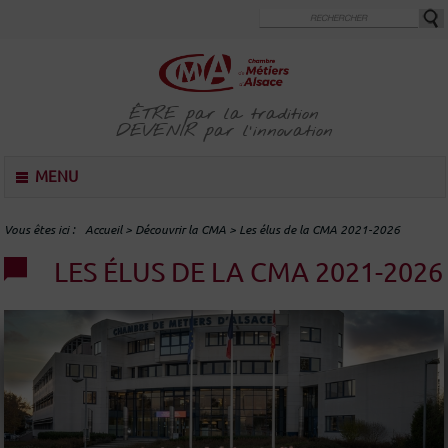
Aller
au
contenu
principal
ÊTRE
par la tradition
DEVENIR
par l'innovation
M
MENU
e
n
u
Vous êtes ici
Accueil
>
Découvrir la CMA
>
Les élus de la CMA 2021-2026
LES ÉLUS DE LA CMA 2021-2026