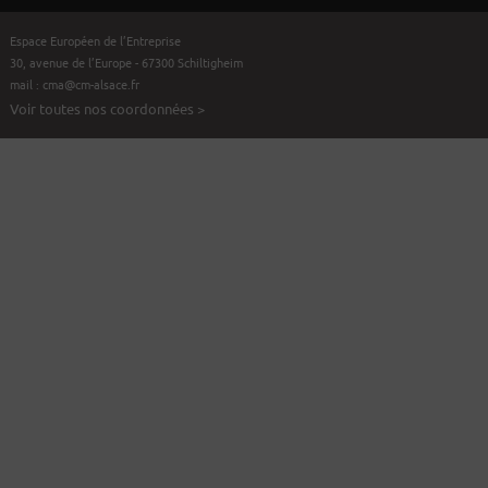
Espace Européen de l’Entreprise
30, avenue de l’Europe - 67300 Schiltigheim
mail :
cma@cm-alsace.fr
Voir toutes nos coordonnées >